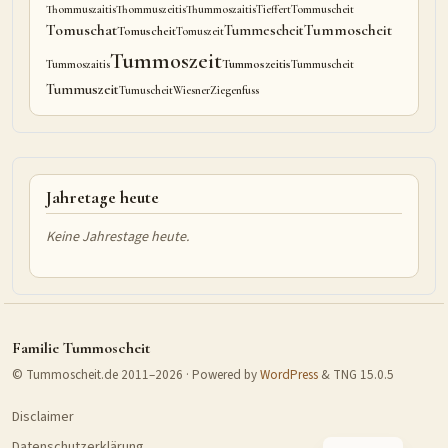
Thommuszaitis
Thommuszeitis
Thummoszaitis
Tieffert
Tommuscheit
Tomuschat
Tummoscheit
Tummescheit
Tomuscheit
Tomuszeit
Tummoszeit
Tummoszeitis
Tummoszaitis
Tummuscheit
Tummuszeit
Tumuscheit
Wiesner
Ziegenfuss
Jahretage heute
Keine Jahrestage heute.
Familie Tummoscheit
© Tummoscheit.de 2011–2026 · Powered by
WordPress
& TNG 15.0.5
Disclaimer
Datenschutzerklärung