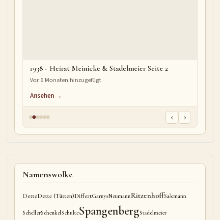
1938 - Heirat Meinicke & Stadelmeier Seite 2
Vor 6 Monaten hinzugefügt
Ansehen →
‹
›
Namenswolke
Ritzenhoff
Dette
Dette (Tütten)
Differt
Garnys
Neumann
Salemann
Spangenberg
Scheller
Schenkel
Schulte
Stadelmeier